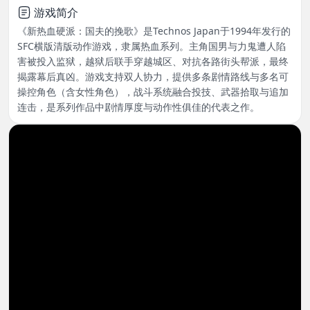
游戏简介
《新热血硬派：国夫的挽歌》是Technos Japan于1994年发行的
SFC横版清版动作游戏，隶属热血系列。主角国男与力鬼遭人陷
害被投入监狱，越狱后联手穿越城区、对抗各路街头帮派，最终
揭露幕后真凶。游戏支持双人协力，提供多条剧情路线与多名可
操控角色（含女性角色），战斗系统融合投技、武器拾取与追加
连击，是系列作品中剧情厚度与动作性俱佳的代表之作。