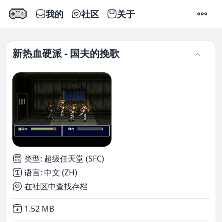
我的
社区
关于
设置
新热血硬派 - 国夫的挽歌
类型
:
超级任天堂 (SFC)
语言
:
中文 (ZH)
在社区中查找存档
Not downloaded
,
1.52 MB