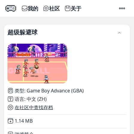
我的
社区
关于
设置
超级躲避球
类型
:
Game Boy Advance (GBA)
语言
:
中文 (ZH)
在社区中查找存档
Not downloaded
,
1.14 MB