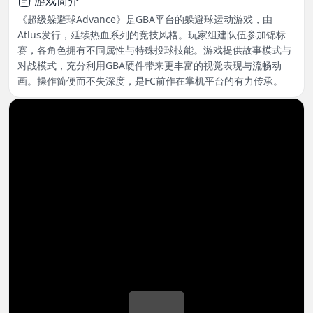
游戏简介
《超级躲避球Advance》是GBA平台的躲避球运动游戏，由
Atlus发行，延续热血系列的竞技风格。玩家组建队伍参加锦标
赛，各角色拥有不同属性与特殊投球技能。游戏提供故事模式与
对战模式，充分利用GBA硬件带来更丰富的视觉表现与流畅动
画。操作简便而不失深度，是FC前作在掌机平台的有力传承。