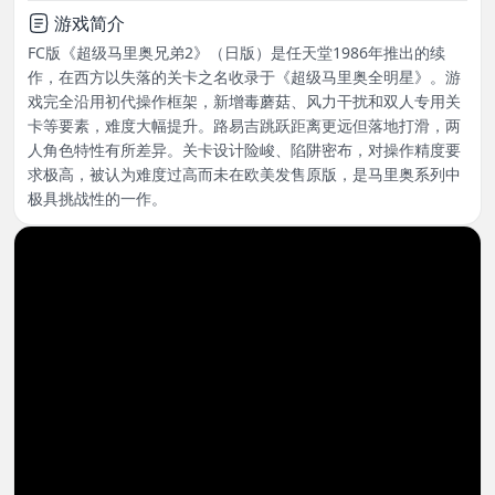
游戏简介
FC版《超级马里奥兄弟2》（日版）是任天堂1986年推出的续
作，在西方以失落的关卡之名收录于《超级马里奥全明星》。游
戏完全沿用初代操作框架，新增毒蘑菇、风力干扰和双人专用关
卡等要素，难度大幅提升。路易吉跳跃距离更远但落地打滑，两
人角色特性有所差异。关卡设计险峻、陷阱密布，对操作精度要
求极高，被认为难度过高而未在欧美发售原版，是马里奥系列中
极具挑战性的一作。