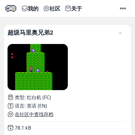
我的
社区
关于
设置
超级马里奥兄弟2
类型
:
红白机 (FC)
语言
:
英语 (EN)
在社区中查找存档
Not downloaded
,
78.1 kB