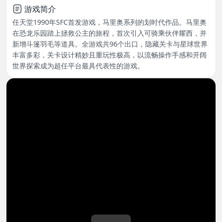
游戏简介
任天堂1990年SFC首发游戏，马里奥系列的划时代作品。马里奥
在恐龙乐园踏上拯救公主的旅程，首次引入可骑乘伙伴耀西，并
新增斗篷羽毛等道具。全游戏共96个出口，隐藏关卡与星球世界
丰富多彩，关卡设计精妙且重玩性极高，以流畅操作手感和开阔
世界探索成为超任平台最具代表性的游戏。