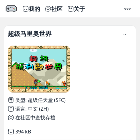
我的
社区
关于
设置
超级马里奥世界
类型
:
超级任天堂 (SFC)
语言
:
中文 (ZH)
在社区中查找存档
Not downloaded
,
394 kB