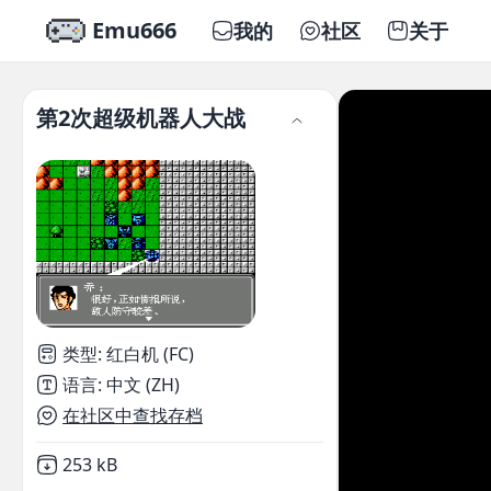
Emu666
我的
社区
关于
第2次超级机器人大战
类型
:
红白机 (FC)
语言
:
中文 (ZH)
在社区中查找存档
Not downloaded
,
253 kB