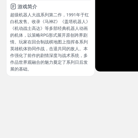
游戏简介
超级机器人大战系列第二作，1991年于红
白机发售。收录《马神Z》《盖塔机器人》
《机动战士高达》等多部经典机器人动画
的机体，以策略RPG形式展开原创跨界剧
情。玩家在回合制战棋地图上指挥各系列
英雄机体协同作战，击退共同的敌人。本
作强化了前作的剧情深度与战术系统，多
作品世界观融合的魅力奠定了系列日后发
展的基础。