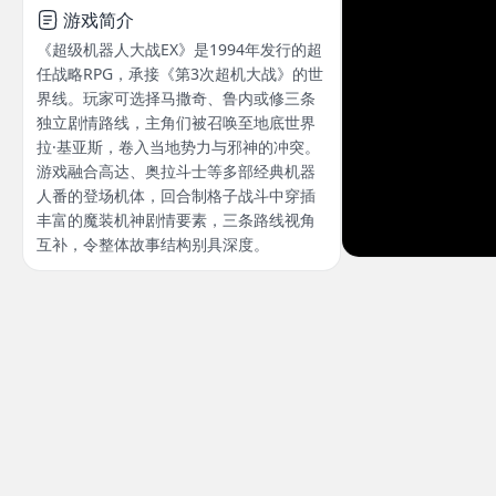
游戏简介
《超级机器人大战EX》是1994年发行的超
任战略RPG，承接《第3次超机大战》的世
界线。玩家可选择马撒奇、鲁内或修三条
独立剧情路线，主角们被召唤至地底世界
拉·基亚斯，卷入当地势力与邪神的冲突。
游戏融合高达、奥拉斗士等多部经典机器
人番的登场机体，回合制格子战斗中穿插
丰富的魔装机神剧情要素，三条路线视角
互补，令整体故事结构别具深度。