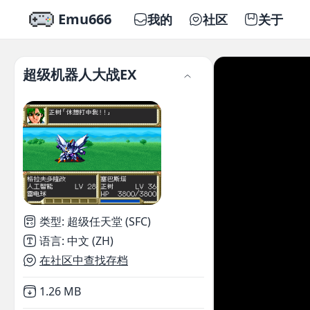
Emu666
我的
社区
关于
超级机器人大战EX
类型
:
超级任天堂 (SFC)
语言
:
中文 (ZH)
在社区中查找存档
Not downloaded
,
1.26 MB