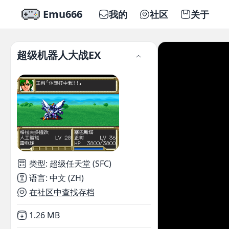
Emu666
我的
社区
关于
超级机器人大战EX
类型
:
超级任天堂 (SFC)
语言
:
中文 (ZH)
在社区中查找存档
Not downloaded
,
1.26 MB