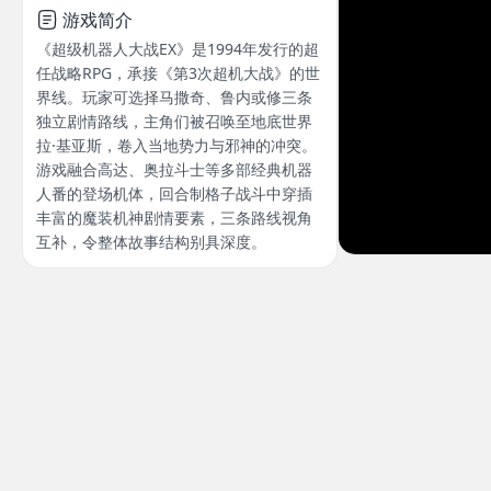
游戏简介
《超级机器人大战EX》是1994年发行的超
任战略RPG，承接《第3次超机大战》的世
界线。玩家可选择马撒奇、鲁内或修三条
独立剧情路线，主角们被召唤至地底世界
拉·基亚斯，卷入当地势力与邪神的冲突。
游戏融合高达、奥拉斗士等多部经典机器
人番的登场机体，回合制格子战斗中穿插
丰富的魔装机神剧情要素，三条路线视角
互补，令整体故事结构别具深度。