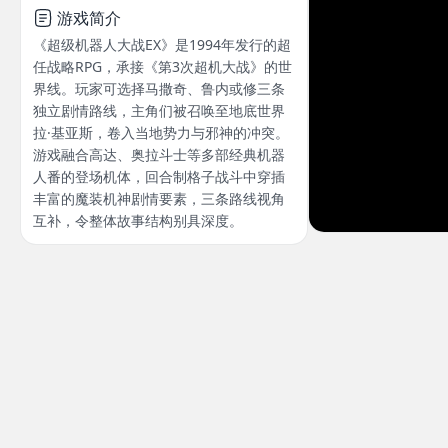
游戏简介
《超级机器人大战EX》是1994年发行的超
任战略RPG，承接《第3次超机大战》的世
界线。玩家可选择马撒奇、鲁内或修三条
独立剧情路线，主角们被召唤至地底世界
拉·基亚斯，卷入当地势力与邪神的冲突。
游戏融合高达、奥拉斗士等多部经典机器
人番的登场机体，回合制格子战斗中穿插
丰富的魔装机神剧情要素，三条路线视角
互补，令整体故事结构别具深度。