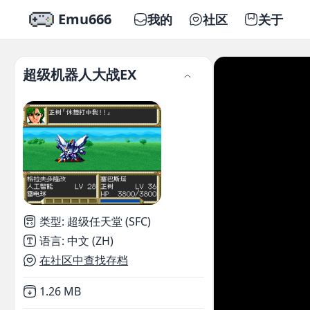
Emu666
我的
社区
关于
超级机器人大战EX
类型
:
超级任天堂 (SFC)
语言
:
中文 (ZH)
在社区中查找存档
Not downloaded
,
1.26 MB