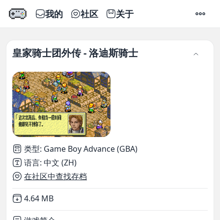
我的
社区
关于
设置
皇家骑士团外传 - 洛迪斯骑士
类型
:
Game Boy Advance (GBA)
语言
:
中文 (ZH)
在社区中查找存档
Not downloaded
,
4.64 MB