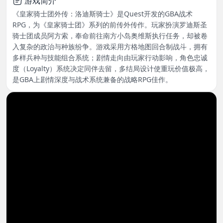
游戏简介
《皇家骑士团外传：洛迪斯骑士》是Quest开发的GBA战术
RPG，为《皇家骑士团》系列的前传外传作。玩家扮演罗迪斯圣
骑士团成员阿方索，奉命前往南方小岛奥维斯执行任务，却被卷
入复杂的政治与种族纷争。游戏采用方格地图回合制战斗，拥有
多样兵种与技能组合系统；剧情走向由玩家行动影响，角色忠诚
度（Loyalty）系统决定同伴去留，多结局设计使重玩价值极高，
是GBA上剧情深度与战术系统兼备的战略RPG佳作。