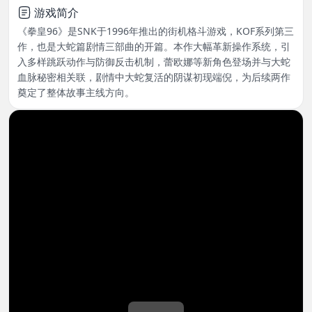
游戏简介
《拳皇96》是SNK于1996年推出的街机格斗游戏，KOF系列第三
作，也是大蛇篇剧情三部曲的开篇。本作大幅革新操作系统，引
入多样跳跃动作与防御反击机制，蕾欧娜等新角色登场并与大蛇
血脉秘密相关联，剧情中大蛇复活的阴谋初现端倪，为后续两作
奠定了整体故事主线方向。