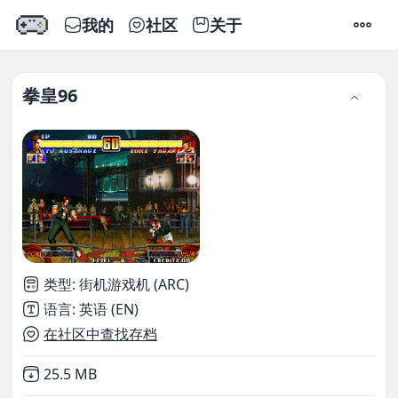
我的
社区
关于
设置
拳皇96
类型
:
街机游戏机 (ARC)
语言
:
英语 (EN)
在社区中查找存档
Not downloaded
,
25.5 MB