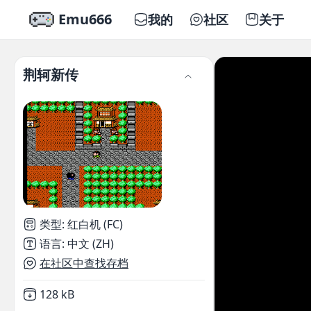
Emu666
我的
社区
关于
荆轲新传
类型
:
红白机 (FC)
语言
:
中文 (ZH)
在社区中查找存档
Not downloaded
,
128 kB