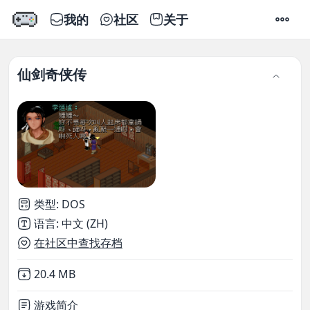
我的
社区
关于
设置
仙剑奇侠传
类型
:
DOS
语言
:
中文 (ZH)
在社区中查找存档
Not downloaded
,
20.4 MB
游戏简介