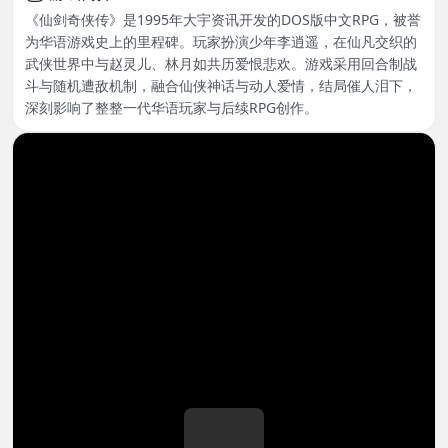
《仙剑奇侠传》是1995年大宇资讯开发的DOS版中文RPG，被誉
为华语游戏史上的里程碑。玩家扮演少年李逍遥，在仙凡交织的
武侠世界中与赵灵儿、林月如共历爱恨悲欢。游戏采用回合制战
斗与随机遭敌机制，融合仙侠神话与动人爱情，结局催人泪下，
深刻影响了整整一代华语玩家与后续RPG创作。