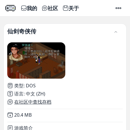
我的
社区
关于
设置
仙剑奇侠传
类型
:
DOS
语言
:
中文 (ZH)
在社区中查找存档
Not downloaded
,
20.4 MB
游戏简介