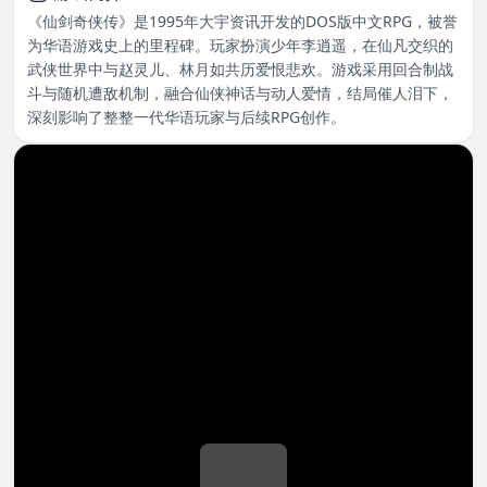
《仙剑奇侠传》是1995年大宇资讯开发的DOS版中文RPG，被誉
为华语游戏史上的里程碑。玩家扮演少年李逍遥，在仙凡交织的
武侠世界中与赵灵儿、林月如共历爱恨悲欢。游戏采用回合制战
斗与随机遭敌机制，融合仙侠神话与动人爱情，结局催人泪下，
深刻影响了整整一代华语玩家与后续RPG创作。