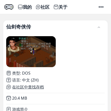
我的
社区
关于
设置
仙剑奇侠传
类型
:
DOS
语言
:
中文 (ZH)
在社区中查找存档
Not downloaded
,
20.4 MB
游戏简介