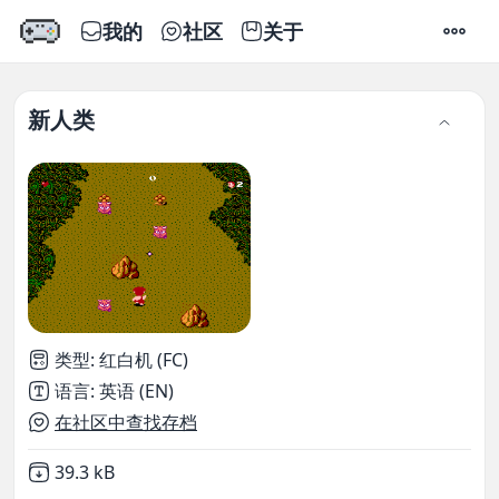
我的
社区
关于
设置
新人类
类型
:
红白机 (FC)
语言
:
英语 (EN)
在社区中查找存档
Not downloaded
,
39.3 kB