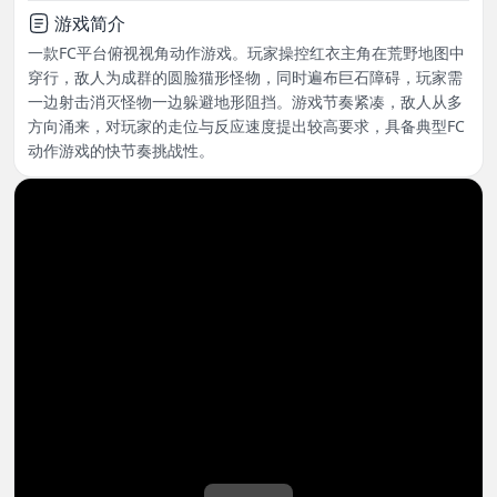
游戏简介
一款FC平台俯视视角动作游戏。玩家操控红衣主角在荒野地图中
穿行，敌人为成群的圆脸猫形怪物，同时遍布巨石障碍，玩家需
一边射击消灭怪物一边躲避地形阻挡。游戏节奏紧凑，敌人从多
方向涌来，对玩家的走位与反应速度提出较高要求，具备典型FC
动作游戏的快节奏挑战性。