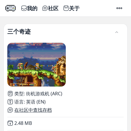
我的
社区
关于
设置
三个奇迹
类型
:
街机游戏机 (ARC)
语言
:
英语 (EN)
在社区中查找存档
Not downloaded
,
2.48 MB