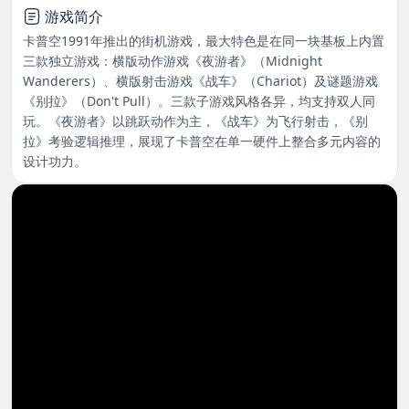
游戏简介
卡普空1991年推出的街机游戏，最大特色是在同一块基板上内置
三款独立游戏：横版动作游戏《夜游者》（Midnight
Wanderers）、横版射击游戏《战车》（Chariot）及谜题游戏
《别拉》（Don't Pull）。三款子游戏风格各异，均支持双人同
玩。《夜游者》以跳跃动作为主，《战车》为飞行射击，《别
拉》考验逻辑推理，展现了卡普空在单一硬件上整合多元内容的
设计功力。