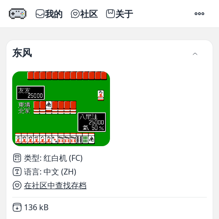
我的
社区
关于
设置
东风
类型
:
红白机 (FC)
语言
:
中文 (ZH)
在社区中查找存档
Not downloaded
,
136 kB