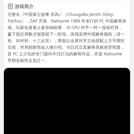
游戏简介
完整名《中国雀士故事·东风》（Chuugoku Janshi Story:
Tonfuu），ZAP 开发、Natsume 1989 年发行的 FC 中国麻将游
戏。玩家化身雀士参加锦标赛，与 CPU 对手一对一连续对局，
赢下指定局数才能晋级下一阶段。游戏采用中国麻将规则（清一
色、对对和、十三幺等），界面以全屏对手立绘搭配上方手牌区
呈现，对局前附简短人物介绍。与日式立直麻将风格差异明显，
是 FC 上少见的专门面向中式打法的麻将作品，亦是 Natsume
早期实验性企划之一。