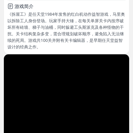
游戏简介
《拆屋工》是任天堂1984年发售的红白机动作益智游戏，马里奥
以拆除工人身份登场。玩家手持大锤，在每关单屏关卡内按序破
坏所有砖墙、梯子与油桶，同时躲避工头斯派克及各种怪物的干
扰。关卡结构复杂多变，需合理规划破坏顺序，避免陷入无法继
续的死局。游戏共100关并附有关卡编辑器，是早期任天堂益智
设计的经典之作。