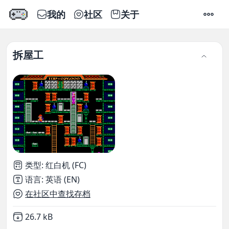
我的
社区
关于
设置
拆屋工
类型
:
红白机 (FC)
语言
:
英语 (EN)
在社区中查找存档
Not downloaded
,
26.7 kB