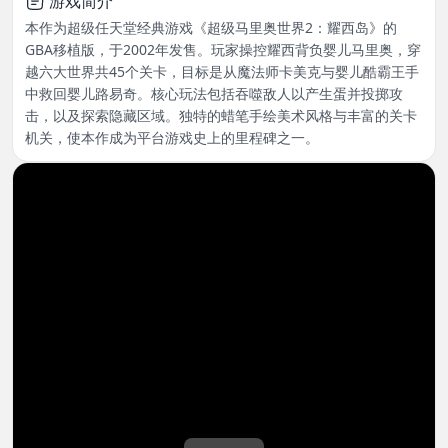
游戏简介
本作为超级任天堂经典游戏《超级马里奥世界2：耀西岛》的
GBA移植版，于2002年发售。玩家操控耀西背负婴儿马里奥，穿
越六大世界共45个关卡，目标是从魔法师卡美克与婴儿酷霸王手
中救回婴儿路易奇。核心玩法包括吞噬敌人以产生蛋并投掷攻
击，以及探索隐藏区域。独特的蜡笔手绘美术风格与丰富的关卡
机关，使本作成为平台游戏史上的里程碑之一。