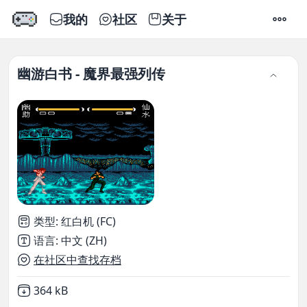
我的
社区
关于
设置
幽游白书 - 魔界最强列传
类型
:
红白机 (FC)
语言
:
中文 (ZH)
在社区中查找存档
Not downloaded
,
364 kB