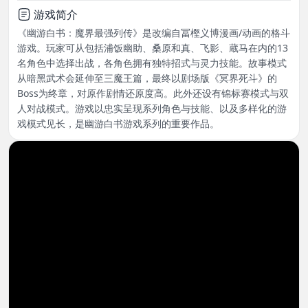
游戏简介
《幽游白书：魔界最强列传》是改编自冨樫义博漫画/动画的格斗
游戏。玩家可从包括浦饭幽助、桑原和真、飞影、蔵马在内的13
名角色中选择出战，各角色拥有独特招式与灵力技能。故事模式
从暗黑武术会延伸至三魔王篇，最终以剧场版《冥界死斗》的
Boss为终章，对原作剧情还原度高。此外还设有锦标赛模式与双
人对战模式。游戏以忠实呈现系列角色与技能、以及多样化的游
戏模式见长，是幽游白书游戏系列的重要作品。