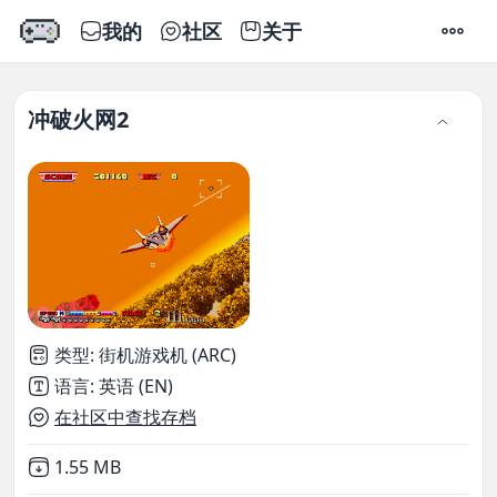
我的
社区
关于
设置
冲破火网2
类型
:
街机游戏机 (ARC)
语言
:
英语 (EN)
在社区中查找存档
Not downloaded
,
1.55 MB