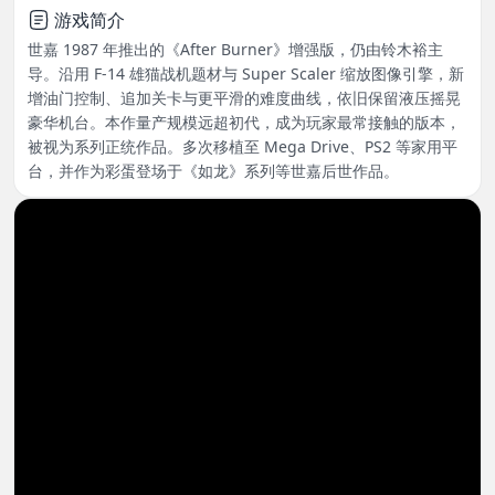
游戏简介
世嘉 1987 年推出的《After Burner》增强版，仍由铃木裕主
导。沿用 F-14 雄猫战机题材与 Super Scaler 缩放图像引擎，新
增油门控制、追加关卡与更平滑的难度曲线，依旧保留液压摇晃
豪华机台。本作量产规模远超初代，成为玩家最常接触的版本，
被视为系列正统作品。多次移植至 Mega Drive、PS2 等家用平
台，并作为彩蛋登场于《如龙》系列等世嘉后世作品。