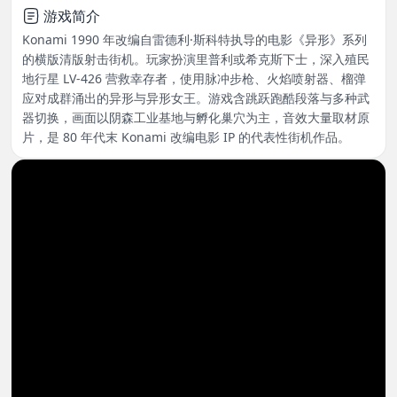
游戏简介
Konami 1990 年改编自雷德利·斯科特执导的电影《异形》系列
的横版清版射击街机。玩家扮演里普利或希克斯下士，深入殖民
地行星 LV-426 营救幸存者，使用脉冲步枪、火焰喷射器、榴弹
应对成群涌出的异形与异形女王。游戏含跳跃跑酷段落与多种武
器切换，画面以阴森工业基地与孵化巢穴为主，音效大量取材原
片，是 80 年代末 Konami 改编电影 IP 的代表性街机作品。