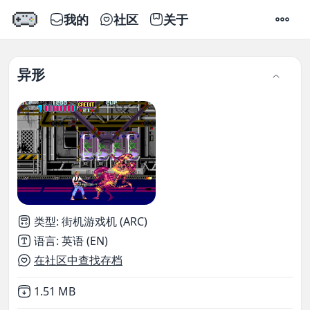
我的
社区
关于
设置
异形
类型
:
街机游戏机 (ARC)
语言
:
英语 (EN)
在社区中查找存档
Not downloaded
,
1.51 MB