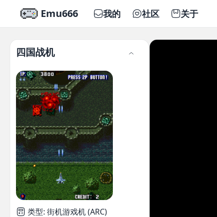
Emu666
我的
社区
关于
四国战机
类型
:
街机游戏机 (ARC)