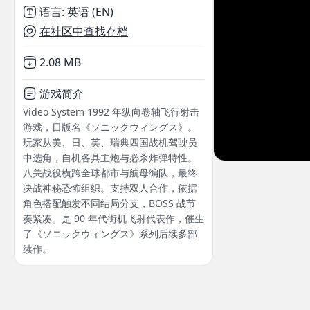
语言
:
英语 (EN)
在社区中查找存档
Not downloaded
,
2.08 MB
游戏简介
Video System 1992 年纵向卷轴飞行射击
游戏，日版名《ソニックウィングス》。
玩家从美、日、英、瑞典四国战机驾驶员
中选角，自机各具主炮与必杀炸弹特性。
八关战役横跨全球都市与航母编队，最终
决战神秘恐怖组织。支持双人合作，依据
角色搭配触发不同结局分支，BOSS 战节
奏紧凑。是 90 年代街机飞射代表作，催生
了《ソニックウィングス》系列后续多部
续作。