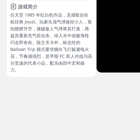
游戏简介
任天堂 1985 年红白机作品，灵感取自街
机经典 Joust。玩家头顶气球操控小人，靠
拍翅膀升空，撞破敌人气球将其打落，再
趁其重新充气前击杀。掉入水中或被海怪
叼走即丧命。除主关卡外，标志性的
Balloon Trip 模式要求横向飞行躲避电火
花，节奏感强烈，是早期 FC 双人对战与高
分竞速的代表小品，配乐由田中宏和操
刀。