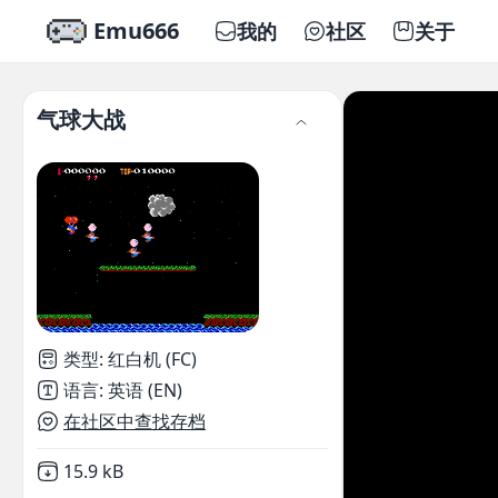
Emu666
我的
社区
关于
气球大战
类型
:
红白机 (FC)
语言
:
英语 (EN)
在社区中查找存档
Not downloaded
,
15.9 kB