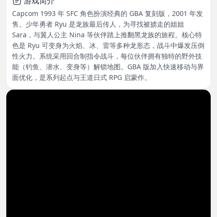
游戏简介
Capcom 1993 年 SFC 角色扮演经典的 GBA 复刻版，2001 年发
售。少年勇者 Ryu 是龙族最后传人，为寻找被掳走的姐姐
Sara，与翼人公主 Nina 等伙伴踏上推翻黑龙族的旅程。核心特
色是 Ryu 可变身为火焰、冰、雷等多种龙形态，战斗中爆发压倒
性火力。系统采用回合制指令战斗，每位伙伴拥有独特的野外技
能（钓鱼、潜水、变身等）解锁地图。GBA 版加入快速移动与界
面优化，是系列起点与王道日式 RPG 启蒙作。