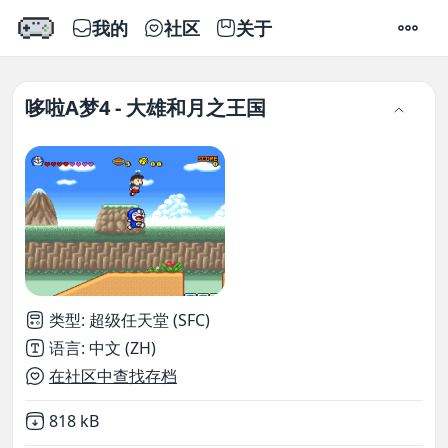
我的
社区
关于
设置
哆啦A梦4 - 大雄和月之王国
类型
:
超级任天堂 (SFC)
语言
:
中文 (ZH)
在社区中查找存档
Not downloaded
,
818 kB