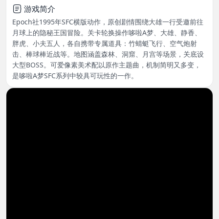
游戏简介
Epoch社1995年SFC横版动作，原创剧情围绕大雄一行受邀前往
月球上的隐秘王国冒险。关卡轮换操作哆啦A梦、大雄、静香、
胖虎、小夫五人，各自携带专属道具：竹蜻蜓飞行、空气炮射
击、棒球棒近战等。地图涵盖森林、洞窟、月宫等场景，关底设
大型BOSS。可爱像素美术配以原作主题曲，机制简明又多变，
是哆啦A梦SFC系列中较具可玩性的一作。