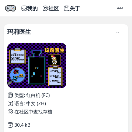
我的
社区
关于
设置
玛莉医生
类型
:
红白机 (FC)
语言
:
中文 (ZH)
在社区中查找存档
Not downloaded
,
30.4 kB