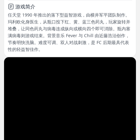
游戏简介
任天堂 1990 年推出的落下型益智游戏，由横井军平团队制作。
玛利欧化身医生，从瓶口投下红、黄、蓝三色药丸，玩家旋转并
堆叠，让同色药丸与病毒连成纵向或横向四个即可消除。瓶内塞
满病毒则游戏结束。背景音乐 Fever 与 Chill 由近藤浩治创作，
节奏明快洗脑。难度可调、双人对战刺激，是 FC 后期最具代表
性的轻益智佳作。