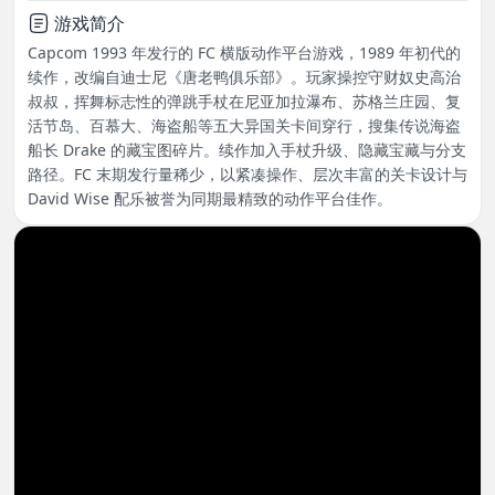
游戏简介
Capcom 1993 年发行的 FC 横版动作平台游戏，1989 年初代的
续作，改编自迪士尼《唐老鸭俱乐部》。玩家操控守财奴史高治
叔叔，挥舞标志性的弹跳手杖在尼亚加拉瀑布、苏格兰庄园、复
活节岛、百慕大、海盗船等五大异国关卡间穿行，搜集传说海盗
船长 Drake 的藏宝图碎片。续作加入手杖升级、隐藏宝藏与分支
路径。FC 末期发行量稀少，以紧凑操作、层次丰富的关卡设计与
David Wise 配乐被誉为同期最精致的动作平台佳作。