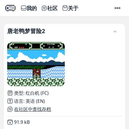
我的
社区
关于
设置
唐老鸭梦冒险2
类型
:
红白机 (FC)
语言
:
英语 (EN)
在社区中查找存档
Not downloaded
,
91.9 kB