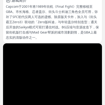
游戏简介
Capcom于2001年将1989年街机《Final Fight》完整移植至
GBA。市长海格、忍者盖尔、街头斗士科迪三角色全员可用，弥
补了SFC初代仅两人可选的遗憾。除原版关卡外，加入与《街头
霸王Zero3》联动的「Zero版科迪」与年轻盖尔特别造型；通关
后开放的Saikyo模式可双打通信对战。BG压缩与音源改造下，保
留街机版打击感与Mad Gear帮派的城市清剿剧情，是GBA上最
忠实的清版动作之一。