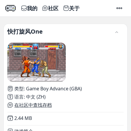
我的
社区
关于
设置
快打旋风One
类型
:
Game Boy Advance (GBA)
语言
:
中文 (ZH)
在社区中查找存档
Not downloaded
,
2.44 MB