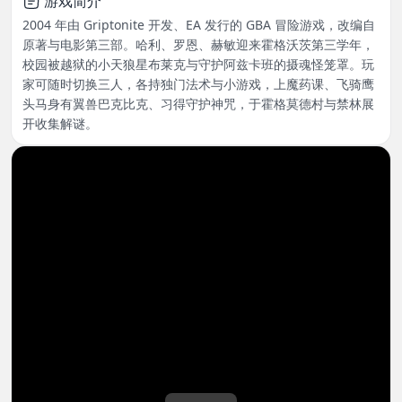
游戏简介
2004 年由 Griptonite 开发、EA 发行的 GBA 冒险游戏，改编自
原著与电影第三部。哈利、罗恩、赫敏迎来霍格沃茨第三学年，
校园被越狱的小天狼星布莱克与守护阿兹卡班的摄魂怪笼罩。玩
家可随时切换三人，各持独门法术与小游戏，上魔药课、飞骑鹰
头马身有翼兽巴克比克、习得守护神咒，于霍格莫德村与禁林展
开收集解谜。