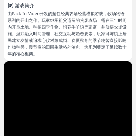
游戏简介
由Pack-In-Video开发的超任经典农场经营模拟游戏，牧场物语
系列的开山之作。玩家继承祖父遗留的荒废农场，需在三年时间
内开垦土地、种植四季作物、饲养牛羊鸡等家畜，并修缮农场设
施。游戏融入时间管理、社交互动与婚恋要素，玩家可与镇上居
民建立友情或追求心仪对象成婚。春夏秋冬的季节轮替直接影响
作物种类，慢节奏的田园生活格外治愈，为系列奠定了延续数十
年的核心框架。