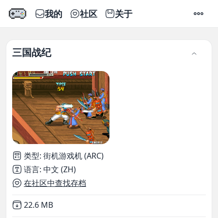
我的
社区
关于
设置
三国战纪
类型
:
街机游戏机 (ARC)
语言
:
中文 (ZH)
在社区中查找存档
Not downloaded
,
22.6 MB