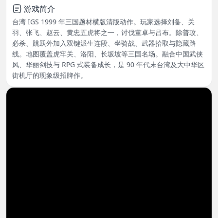
游戏简介
台湾 IGS 1999 年三国题材横版清版动作。玩家选择刘备、关
羽、张飞、赵云、黄忠五虎将之一，讨伐董卓与吕布。除普攻、
必杀、跳跃外加入双键派生连段、坐骑战、武器拾取与隐藏路
线。地图覆盖虎牢关、洛阳、长坂坡等三国名场。融合中国武侠
风、华丽剑技与 RPG 式装备成长，是 90 年代末台湾及大中华区
街机厅的现象级招牌作。