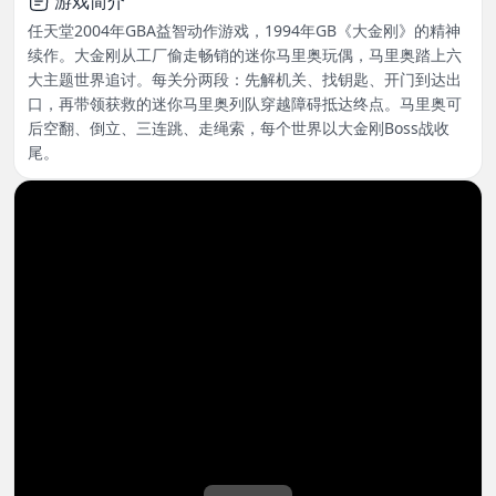
游戏简介
任天堂2004年GBA益智动作游戏，1994年GB《大金刚》的精神
续作。大金刚从工厂偷走畅销的迷你马里奥玩偶，马里奥踏上六
大主题世界追讨。每关分两段：先解机关、找钥匙、开门到达出
口，再带领获救的迷你马里奥列队穿越障碍抵达终点。马里奥可
后空翻、倒立、三连跳、走绳索，每个世界以大金刚Boss战收
尾。