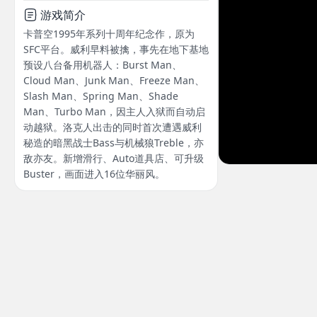
游戏简介
卡普空1995年系列十周年纪念作，原为
SFC平台。威利早料被擒，事先在地下基地
预设八台备用机器人：Burst Man、
Cloud Man、Junk Man、Freeze Man、
Slash Man、Spring Man、Shade
Man、Turbo Man，因主人入狱而自动启
动越狱。洛克人出击的同时首次遭遇威利
秘造的暗黑战士Bass与机械狼Treble，亦
敌亦友。新增滑行、Auto道具店、可升级
Buster，画面进入16位华丽风。