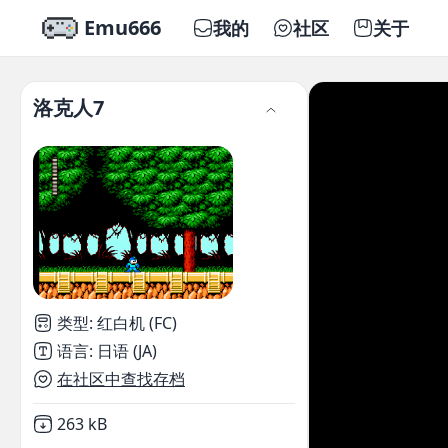
Emu666
我的
社区
关于
洛克人7
类型
:
红白机 (FC)
语言
:
日语 (JA)
在社区中查找存档
Not downloaded
,
263 kB