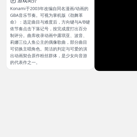
游戏简介
Konami于2003年改编自同名漫画/动画的
GBA音乐节奏。可视为掌机版《劲舞革
命》：选定曲目与难度后，方向键与A/B键
依节奏点击下落记号，按完成度打出百分
制评分。曲库收录动画中露琪亚、波音、
莉娜三位人鱼公主的偶像歌曲，部分曲目
可切换主唱角色。简洁的判定与可爱的演
出动画契合原作粉丝群体，是少女向音游
的代表作之一。