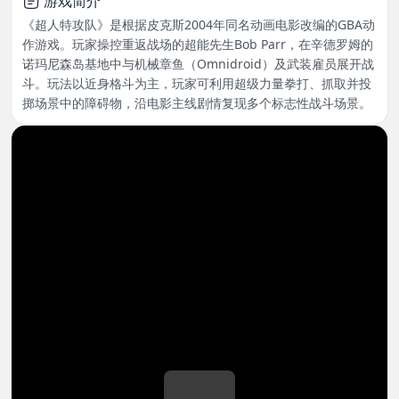
游戏简介
《超人特攻队》是根据皮克斯2004年同名动画电影改编的GBA动
作游戏。玩家操控重返战场的超能先生Bob Parr，在辛德罗姆的
诺玛尼森岛基地中与机械章鱼（Omnidroid）及武装雇员展开战
斗。玩法以近身格斗为主，玩家可利用超级力量拳打、抓取并投
掷场景中的障碍物，沿电影主线剧情复现多个标志性战斗场景。