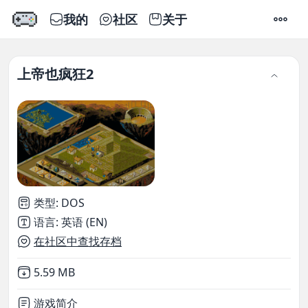
我的
社区
关于
设置
上帝也疯狂2
类型
:
DOS
语言
:
英语 (EN)
在社区中查找存档
Not downloaded
,
5.59 MB
游戏简介