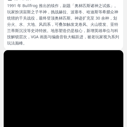
1991 年 Bullfrog 推出的续作，副题「奥林匹斯诸神之试炼」。
玩家扮演宙斯之子半神，挑战赫拉、波塞冬、哈迪斯等希腊众神
统辖的千关战役，最终登顶奥林匹斯。神迹扩充至 30 余种，划
分火、水、大地、风四系，可叠加触发龙卷风、火山喷发、亚特
兰蒂斯沉没等史诗特效。地形塑造仍是核心，新增英雄单位与科
技解锁层次，VGA 画面与编曲音轨大幅跃进，被老玩家视为系列
玩法巅峰。