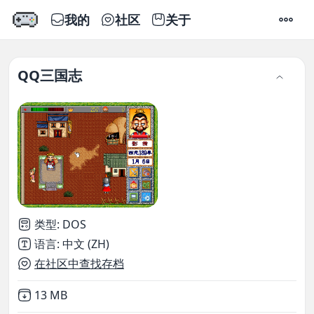
我的
社区
关于
设置
QQ三国志
类型
:
DOS
语言
:
中文 (ZH)
在社区中查找存档
Not downloaded
,
13 MB