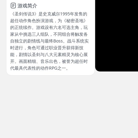
游戏简介
《圣剑传说3》是史克威尔1995年发售的
超任动作角色扮演游戏，为《秘密圣地》
的正统续作。游戏设有六名可选主角，玩
家从中挑选三人组队，不同组合将触发各
自独立的剧情线与最终Boss。战斗系统实
时进行，角色可通过职业晋升获得新技
能，剧情以圣剑与八大元素精灵为核心展
开。画面精细、音乐出色，被誉为超任时
代最具代表性的动作RPG之一。