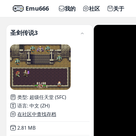
Emu666
我的
社区
关于
圣剑传说3
类型
:
超级任天堂 (SFC)
语言
:
中文 (ZH)
在社区中查找存档
Not downloaded
,
2.81 MB