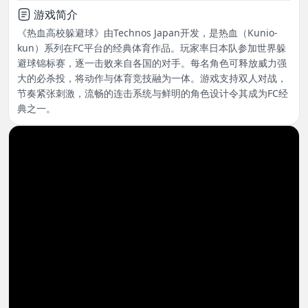
游戏简介
《热血高校躲避球》由Technos Japan开发，是热血（Kunio-
kun）系列在FC平台的经典体育作品。玩家率日本队参加世界躲
避球锦标赛，逐一击败来自各国的对手。每名角色可释放威力强
大的必杀投，将动作与体育竞技融为一体。游戏支持双人对战，
节奏紧张刺激，流畅的连击系统与鲜明的角色设计令其成为FC经
典之一。