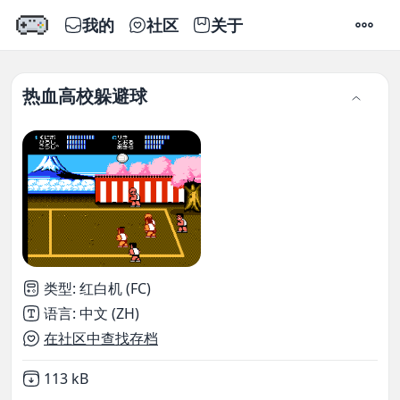
我的
社区
关于
设置
热血高校躲避球
类型
:
红白机 (FC)
语言
:
中文 (ZH)
在社区中查找存档
Not downloaded
,
113 kB