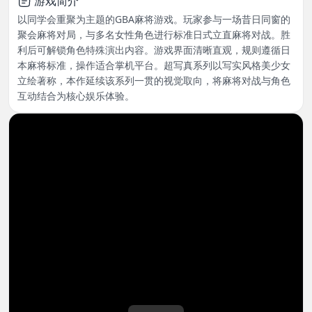
游戏简介
以同学会重聚为主题的GBA麻将游戏。玩家参与一场昔日同窗的
聚会麻将对局，与多名女性角色进行标准日式立直麻将对战。胜
利后可解锁角色特殊演出内容。游戏界面清晰直观，规则遵循日
本麻将标准，操作适合掌机平台。超写真系列以写实风格美少女
立绘著称，本作延续该系列一贯的视觉取向，将麻将对战与角色
互动结合为核心娱乐体验。