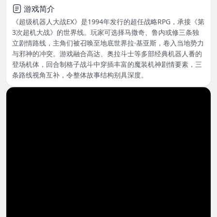
游戏简介
《超级机器人大战EX》是1994年发行的超任战略RPG，承接《第
3次超机大战》的世界线。玩家可选择马撒奇、鲁内或修三条独
立剧情路线，主角们被召唤至地底世界拉·基亚斯，卷入当地势力
与邪神的冲突。游戏融合高达、奥拉斗士等多部经典机器人番的
登场机体，回合制格子战斗中穿插丰富的魔装机神剧情要素，三
条路线视角互补，令整体故事结构别具深度。