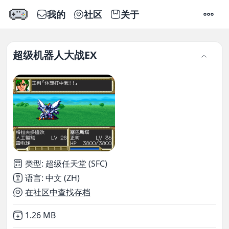
我的
社区
关于
设置
超级机器人大战EX
类型
:
超级任天堂 (SFC)
语言
:
中文 (ZH)
在社区中查找存档
Not downloaded
,
1.26 MB