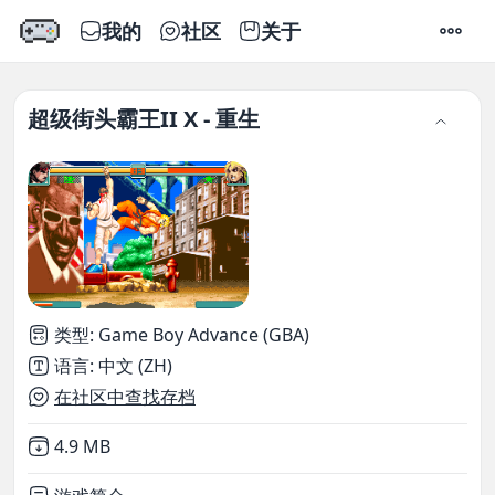
我的
社区
关于
设置
超级街头霸王II X - 重生
类型
:
Game Boy Advance (GBA)
语言
:
中文 (ZH)
在社区中查找存档
Not downloaded
,
4.9 MB