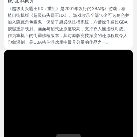
游戏简介
《超级街头霸王IIX：重生》是2001年发行的GBA格斗游戏，移
植自街机版《超级街头霸王IIX》。游戏收录全部16名可选角色并
加入隐藏角色豪鬼，保留了超必杀技槽系统，六键操作通过GBA
按键重新映射。画面与招式还原度较高，支持双人连接线对战。
作为掌机上的街霸移植版本，其对原版竞技深度的还原程度令人
印象深刻，是GBA格斗游戏库中最具分量的作品之一。