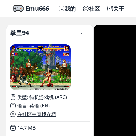
Emu666
我的
社区
关于
拳皇94
类型
:
街机游戏机 (ARC)
语言
:
英语 (EN)
在社区中查找存档
Not downloaded
,
14.7 MB