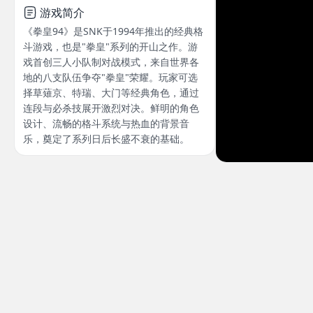
游戏简介
《拳皇94》是SNK于1994年推出的经典格
斗游戏，也是"拳皇"系列的开山之作。游
戏首创三人小队制对战模式，来自世界各
地的八支队伍争夺"拳皇"荣耀。玩家可选
择草薙京、特瑞、大门等经典角色，通过
连段与必杀技展开激烈对决。鲜明的角色
设计、流畅的格斗系统与热血的背景音
乐，奠定了系列日后长盛不衰的基础。