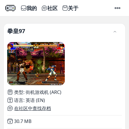
我的
社区
关于
设置
拳皇97
类型
:
街机游戏机 (ARC)
语言
:
英语 (EN)
在社区中查找存档
Not downloaded
,
30.7 MB