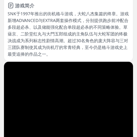
游戏简介
SNK于1997年推出的街机格斗游戏，大蛇八杰集篇的终章。游戏
新增ADVANCED与EXTRA两套操作模式，分别提供跑步前冲配合
多段超必杀、以及储能强化配合单段超必杀的不同策略体验。草
薙京、二阶堂红丸与大門五郎组成的主角队伍与大蛇军团的终极
决战成为系列标志性剧情高潮。超过30名角色的庞大阵容与三对
三团队赛制使其成为街机厅的常青经典，至今仍是格斗游戏史上
最受追捧的作品之一。