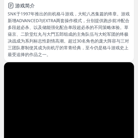
游戏简介
SNK于1997年推出的街机格斗游戏，大蛇八杰集篇的终章。游戏
新增ADVANCED与EXTRA两套操作模式，分别提供跑步前冲配合
多段超必杀、以及储能强化配合单段超必杀的不同策略体验。草
薙京、二阶堂红丸与大門五郎组成的主角队伍与大蛇军团的终极
决战成为系列标志性剧情高潮。超过30名角色的庞大阵容与三对
三团队赛制使其成为街机厅的常青经典，至今仍是格斗游戏史上
最受追捧的作品之一。