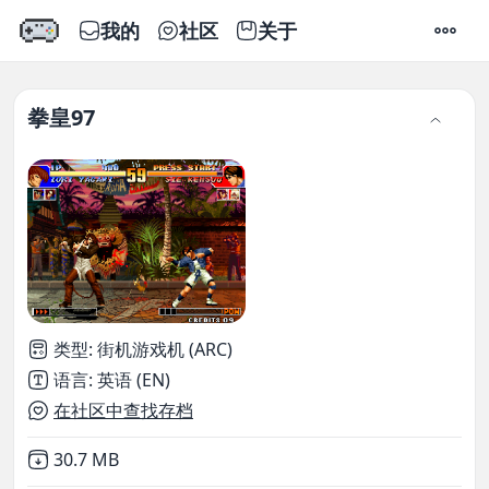
我的
社区
关于
设置
拳皇97
类型
:
街机游戏机 (ARC)
语言
:
英语 (EN)
在社区中查找存档
Not downloaded
,
30.7 MB