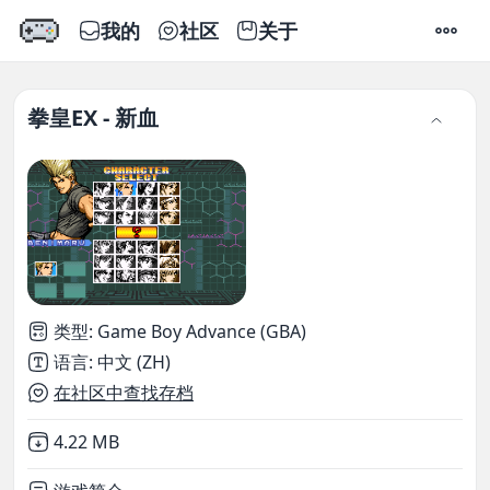
我的
社区
关于
设置
拳皇EX - 新血
类型
:
Game Boy Advance (GBA)
语言
:
中文 (ZH)
在社区中查找存档
Not downloaded
,
4.22 MB