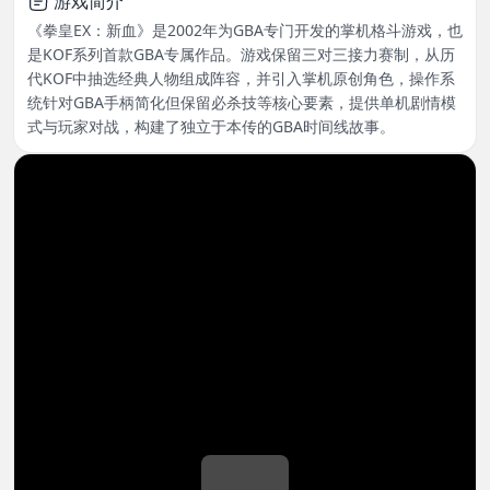
游戏简介
《拳皇EX：新血》是2002年为GBA专门开发的掌机格斗游戏，也
是KOF系列首款GBA专属作品。游戏保留三对三接力赛制，从历
代KOF中抽选经典人物组成阵容，并引入掌机原创角色，操作系
统针对GBA手柄简化但保留必杀技等核心要素，提供单机剧情模
式与玩家对战，构建了独立于本传的GBA时间线故事。