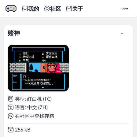
我的
社区
关于
设置
赌神
类型
:
红白机 (FC)
语言
:
中文 (ZH)
在社区中查找存档
Not downloaded
,
255 kB