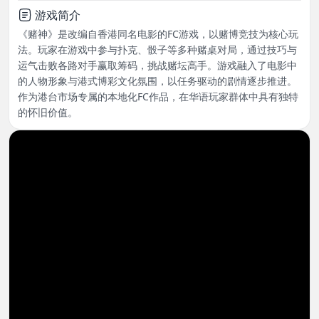
游戏简介
《赌神》是改编自香港同名电影的FC游戏，以赌博竞技为核心玩
法。玩家在游戏中参与扑克、骰子等多种赌桌对局，通过技巧与
运气击败各路对手赢取筹码，挑战赌坛高手。游戏融入了电影中
的人物形象与港式博彩文化氛围，以任务驱动的剧情逐步推进。
作为港台市场专属的本地化FC作品，在华语玩家群体中具有独特
的怀旧价值。