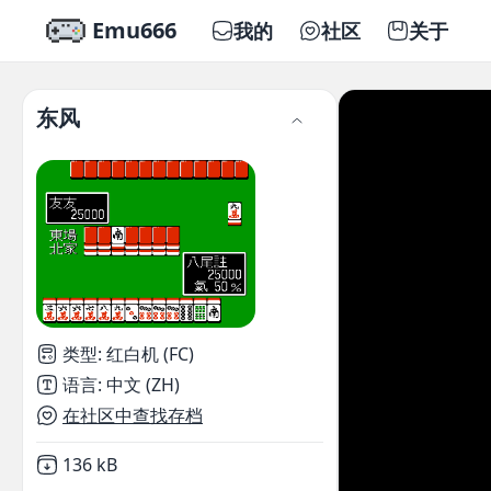
Emu666
我的
社区
关于
东风
类型
:
红白机 (FC)
语言
:
中文 (ZH)
在社区中查找存档
Not downloaded
,
136 kB