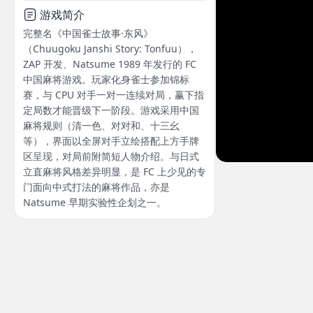
游戏简介
完整名《中国雀士故事·东风》
（Chuugoku Janshi Story: Tonfuu），
ZAP 开发、Natsume 1989 年发行的 FC
中国麻将游戏。玩家化身雀士参加锦标
赛，与 CPU 对手一对一连续对局，赢下指
定局数才能晋级下一阶段。游戏采用中国
麻将规则（清一色、对对和、十三幺
等），界面以全屏对手立绘搭配上方手牌
区呈现，对局前附简短人物介绍。与日式
立直麻将风格差异明显，是 FC 上少见的专
门面向中式打法的麻将作品，亦是
Natsume 早期实验性企划之一。