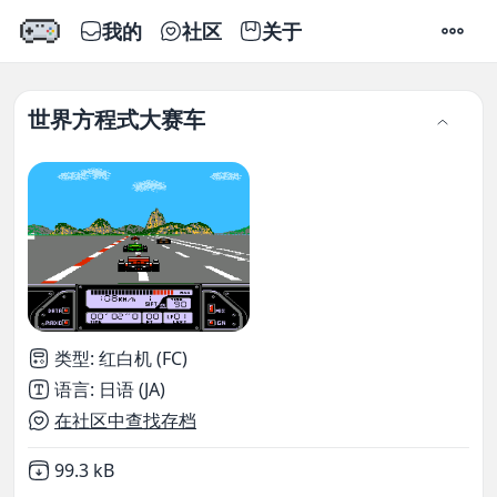
我的
社区
关于
设置
世界方程式大赛车
类型
:
红白机 (FC)
语言
:
日语 (JA)
在社区中查找存档
Not downloaded
,
99.3 kB